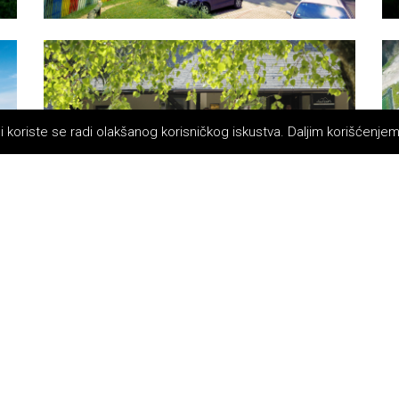
 i koriste se radi olakšanog korisničkog iskustva. Daljim korišćenje