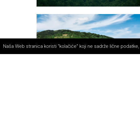
Naša Web stranica koristi "kolačiće" koji ne sadrže lične podatke,