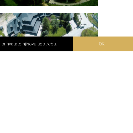
m prihvatate njihovu upotrebu.
OK